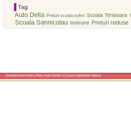
Tag
Auto Delta
Scoala Timisoara
Preturi scoala soferi
Scoala Sannicolau
Preturi reduse
Instruire
Inmatriculari Auto
|
Parc Auto Delta
|
Cursuri legislatie rutiera