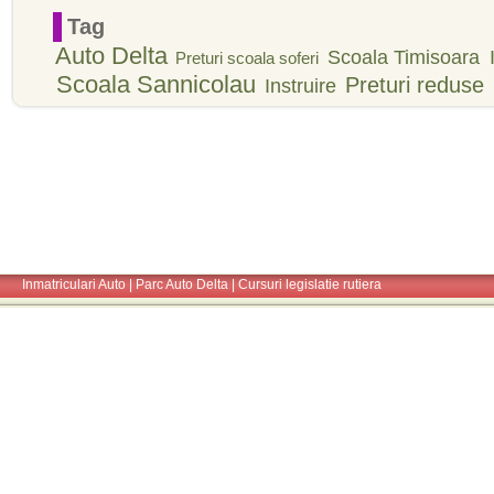
Tag
Auto Delta
Scoala Timisoara
Preturi scoala soferi
Scoala Sannicolau
Preturi reduse
Instruire
Inmatriculari Auto
|
Parc Auto Delta
|
Cursuri legislatie rutiera